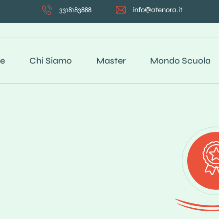
3318183888
info@atenora.it
e
Chi Siamo
Master
Mondo Scuola